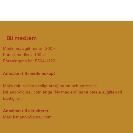
Bli medlem
Medlemsavgift per år: 200 kr
Familjemedlem: 100 kr
Föreningens bg:
5564-1120
Anmälan till medlemskap:
Maila (alt. skicka vanligt brev) namn och adress till
ksf.anor@gmail.com ange ”Ny medlem” samt betala avgiften till
bankgirot.
Anmälan till aktiviteter:
Mail: ksf.anor@gmail.com