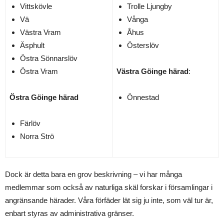
Vittskövle
Trolle Ljungby
Vä
Vånga
Västra Vram
Åhus
Äsphult
Österslöv
Östra Sönnarslöv
Östra Vram
Västra Göinge härad
:
Östra Göinge härad
Önnestad
Färlöv
Norra Strö
Dock är detta bara en grov beskrivning – vi har många
medlemmar som också av naturliga skäl forskar i församlingar i
angränsande härader. Våra förfäder lät sig ju inte, som väl tur är,
enbart styras av administrativa gränser.