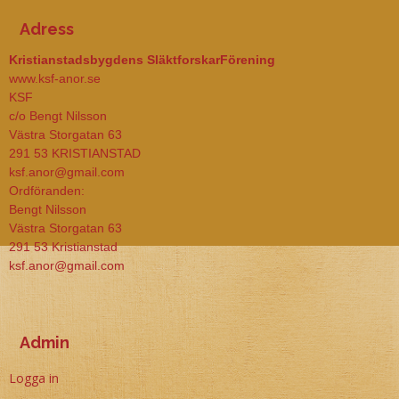
Adress
Kristianstadsbygdens SläktforskarFörening
www.ksf-anor.se
KSF
c/o Bengt Nilsson
Västra Storgatan 63
291 53 KRISTIANSTAD
ksf.anor@gmail.com
Ordföranden:
Bengt Nilsson
Västra Storgatan 63
291 53 Kristianstad
ksf.anor@gmail.com
Admin
Logga in