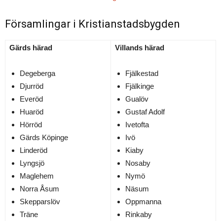
Församlingar i Kristianstadsbygden
Gärds härad
Villands härad
Degeberga
Fjälkestad
Djurröd
Fjälkinge
Everöd
Gualöv
Huaröd
Gustaf Adolf
Hörröd
Ivetofta
Gärds Köpinge
Ivö
Linderöd
Kiaby
Lyngsjö
Nosaby
Maglehem
Nymö
Norra Åsum
Näsum
Skepparslöv
Oppmanna
Träne
Rinkaby