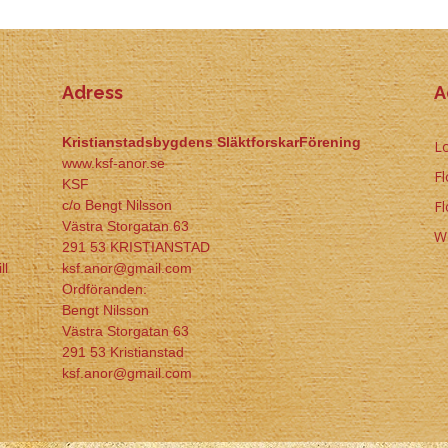
Adress
A
Kristianstadsbygdens SläktforskarFörening
Lo
www.ksf-anor.se
Fl
KSF
c/o Bengt Nilsson
F
Västra Storgatan 63
W
291 53 KRISTIANSTAD
ll
ksf.anor@gmail.com
Ordföranden:
Bengt Nilsson
Västra Storgatan 63
291 53 Kristianstad
ksf.anor@gmail.com