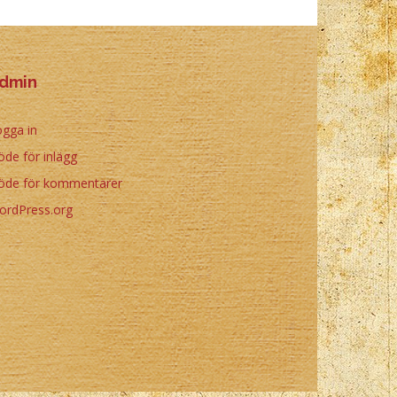
dmin
gga in
öde för inlägg
löde för kommentarer
ordPress.org