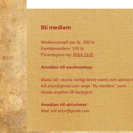
Bli medlem
Medlemsavgift per år: 200 kr
Familjemedlem: 100 kr
Föreningens bg:
5564-1120
Anmälan till medlemskap:
Maila (alt. skicka vanligt brev) namn och adress ti
ksf.anor@gmail.com ange ”Ny medlem” samt
betala avgiften till bankgirot.
Anmälan till aktiviteter:
Mail: ksf.anor@gmail.com