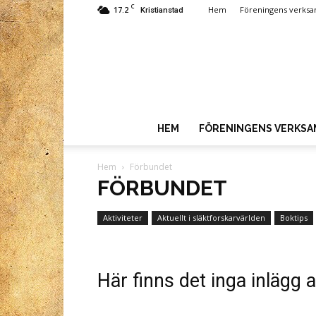
C
17.2
Hem
Föreningens verks
Kristianstad
HEM
FÖRENINGENS VERKS
Hem
Förbundet
FÖRBUNDET
Aktiviteter
Aktuellt i släktforskarvärlden
Boktips
Här finns det inga inlägg a