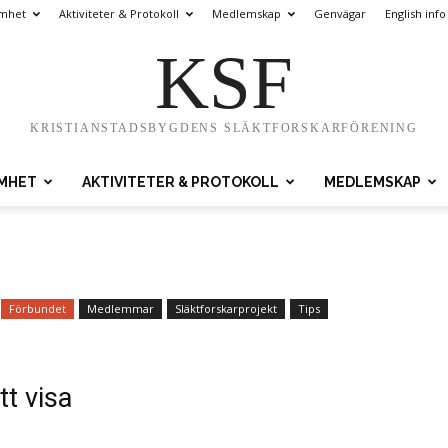
amhet
Aktiviteter & Protokoll
Medlemskap
Genvägar
English info
KSF
KRISTIANSTADSBYGDENS SLÄKTFORSKARFÖRENING
AMHET
AKTIVITETER & PROTOKOLL
MEDLEMSKAP
Förbundet
Medlemmar
Släktforskarprojekt
Tips
tt visa