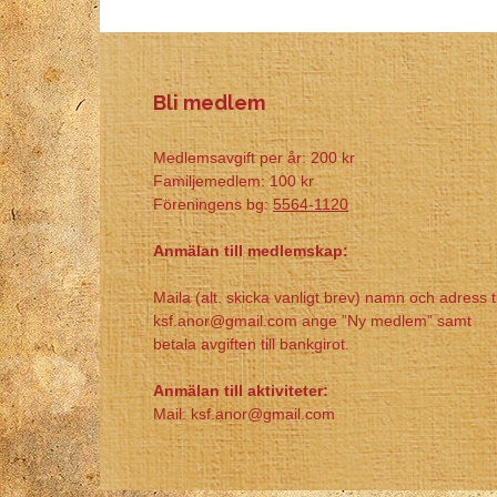
Bli medlem
Medlemsavgift per år: 200 kr
Familjemedlem: 100 kr
Föreningens bg:
5564-1120
Anmälan till medlemskap:
Maila (alt. skicka vanligt brev) namn och adress ti
ksf.anor@gmail.com ange ”Ny medlem” samt
betala avgiften till bankgirot.
Anmälan till aktiviteter:
Mail: ksf.anor@gmail.com