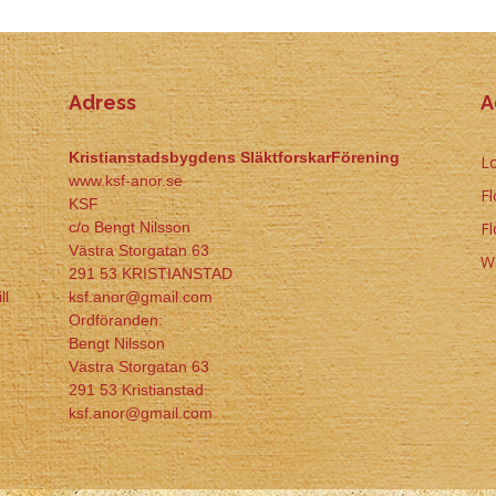
Adress
A
Kristianstadsbygdens SläktforskarFörening
Lo
www.ksf-anor.se
Fl
KSF
c/o Bengt Nilsson
F
Västra Storgatan 63
W
291 53 KRISTIANSTAD
ll
ksf.anor@gmail.com
Ordföranden:
Bengt Nilsson
Västra Storgatan 63
291 53 Kristianstad
ksf.anor@gmail.com