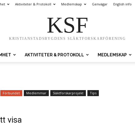
het
Aktiviteter & Protokoll
Medlemskap
Genvägar
English info
KSF
KRISTIANSTADSBYGDENS SLÄKTFORSKARFÖRENING
AMHET
AKTIVITETER & PROTOKOLL
MEDLEMSKAP
Förbundet
Medlemmar
Släktforskarprojekt
Tips
tt visa