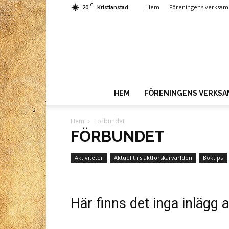
C
20
Hem
Föreningens verksam
Kristianstad
HEM
FÖRENINGENS VERKS
Hem
Förbundet
FÖRBUNDET
Aktiviteter
Aktuellt i släktforskarvärlden
Boktips
Här finns det inga inlägg a