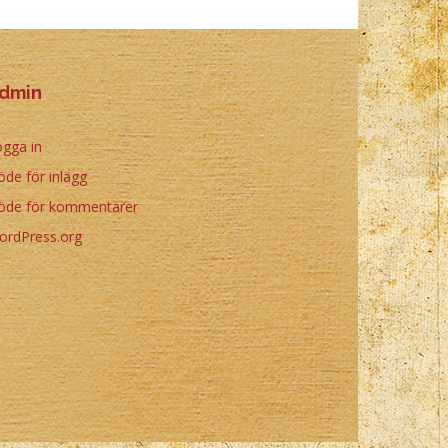
dmin
gga in
öde för inlägg
löde för kommentarer
ordPress.org